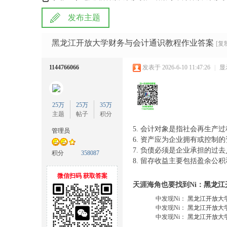
发布主题
雅
»
›
›
黑龙江开放大学财务与会计通识教程作业答案
[复
1144766066
发表于 2026-6-10 11:47:26
|
显
25万
25万
35万
主题
帖子
积分
5. 会计对象是指社会再生产
管理员
6. 资产应为企业拥有或控制
宝
7. 负债必须是企业承担的过
积分
358087
8. 留存收益主要包括盈余公
微信扫码 获取答案
天涯海角也要找到Ni：
黑龙江
中发现Ni：
黑龙江开放大
中发现Ni：
黑龙江开放大
中发现Ni：
黑龙江开放大