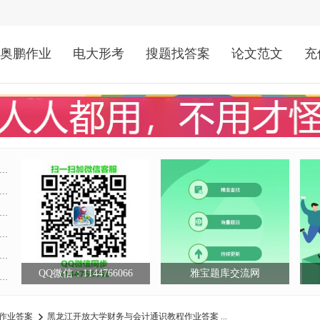
奥鹏作业
电大形考
搜题找答案
论文范文
充
QQ微信：1144766066
雅宝题库交流网
作业答案
黑龙江开放大学财务与会计通识教程作业答案 ...