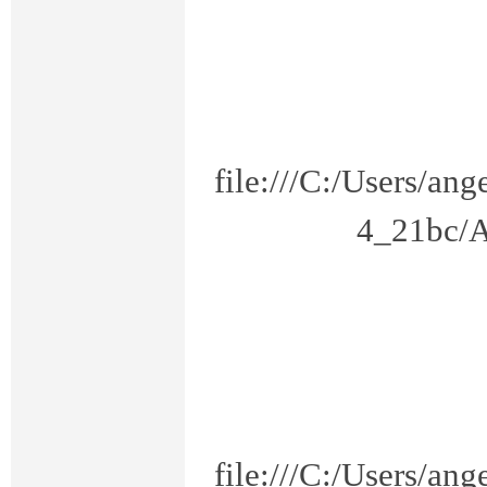
线
file:///C:/Users/a
4_21bc/A
离
file:///C:/Users/a