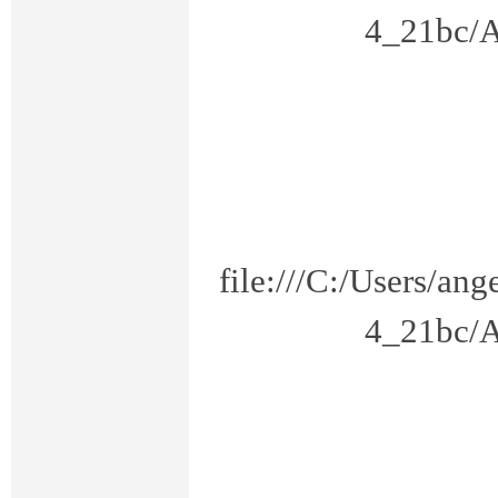
4_21bc/A
学
file:///C:/Users/a
4_21bc/A
形