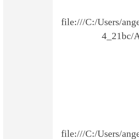
开
file:///C:/Users/a
4_21bc/A
放
file:///C:/Users/a
大