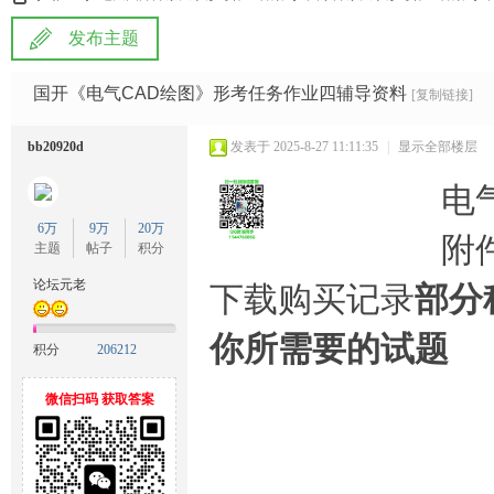
发布主题
雅
»
›
›
›
国开《电气CAD绘图》形考任务作业四辅导资料
[复制链接]
bb20920d
发表于 2025-8-27 11:11:35
|
显示全部楼层
电
6万
9万
20万
附件
主题
帖子
积分
论坛元老
下载购买记录
部分
宝
你所需要的试题
积分
206212
微信扫码 获取答案