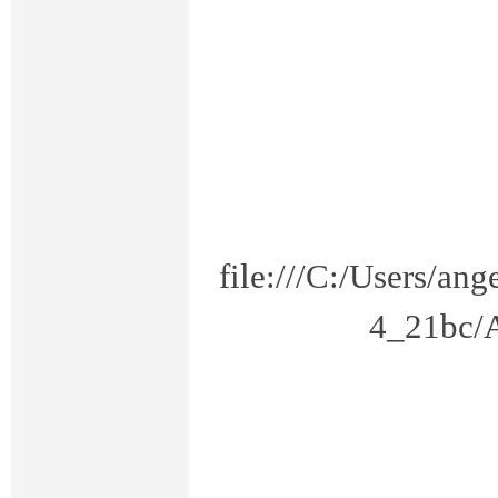
电
file:///C:/Users/a
4_21bc/A
大