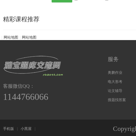
精彩课程推荐
|
网站地图
|
网站地图
服务
奥鹏作业
电大形考
客服微信QQ：
论文辅导
1144766066
搜题找答案
Copyri
手机版
|
小黑屋
|