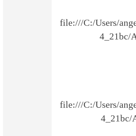
file:///C:/Users/a
4_21bc/A
考
file:///C:/Users/a
在
4_21bc/A