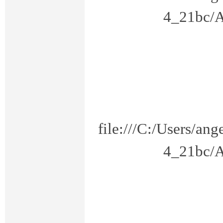
4_21bc/A
线
作
file:///C:/Users/a
4_21bc/A