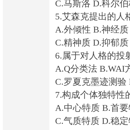
C.马斯洛 D.科尔
开
5.艾森克提出的人
A.外倾性 B.神经质
C.精神质 D.抑郁质
6.属于对人格的投
A.Q分类法 B.WA
放
C.罗夏克墨迹测验
7.构成个体独特性
A.中心特质 B.首
C.气质特质 D.稳
大