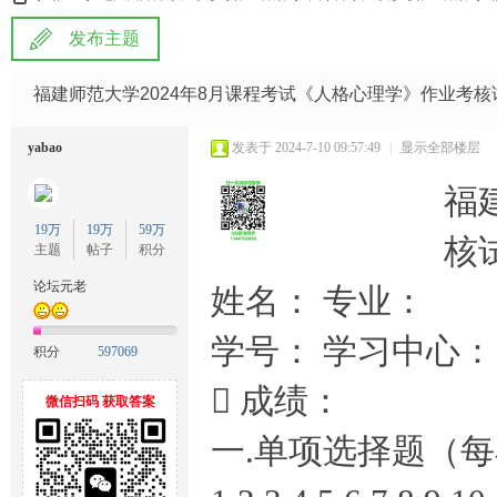
发布主题
雅
»
›
›
›
福建师范大学2024年8月课程考试《人格心理学》作业考
yabao
发表于 2024-7-10 09:57:49
|
显示全部楼层
福
19万
19万
59万
核
主题
帖子
积分
论坛元老
姓名： 专业：
宝
学号： 学习中心：
积分
597069
 成绩：
微信扫码 获取答案
一.单项选择题（每