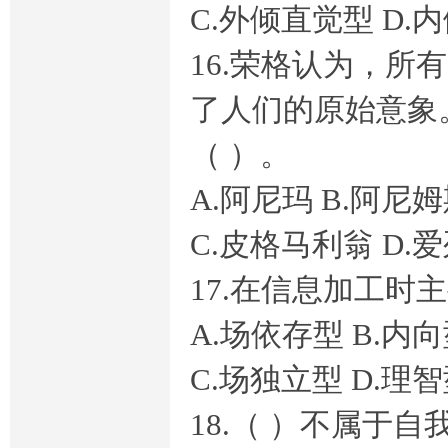
C.外倾直觉型 D.
线
16.荣格认为，
了人们的原始意象
（ ）。
A.阿尼玛 B.阿尼
C.皮格马利翁 D.
作
17.在信息加工时
A.场依存型 B.内
C.场独立型 D.理
18.（ ）不属于