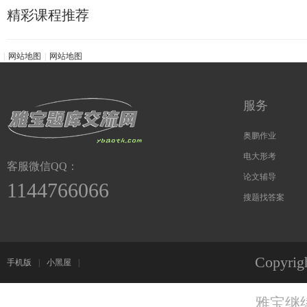
精彩课程推荐
|
网站地图
|
网站地图
服务
奥鹏作业
电大形考
客服微信QQ：
论文辅导
1144766066
搜题找答案
Copyri
手机版
|
小黑屋
|
雅宝继