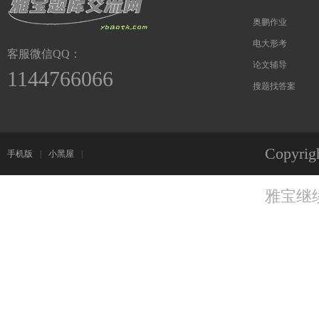
奥鹏作业
电大形考
客服微信QQ：
论文辅导
1144766066
搜题找答案
Copyri
手机版
|
小黑屋
|
雅宝继