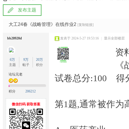
发布主题
雅
»
›
›
›
大工24春《战略管理》在线作业2
[复制链接]
bb20920d
发表于 2024-5-27 19:53:16
|
显示全部楼层
资
6万
9万
20万
《
主题
帖子
积分
论坛元老
试卷总分:100 得分
宝
积分
206212
第1题,通常被作
微信扫码 获取答案