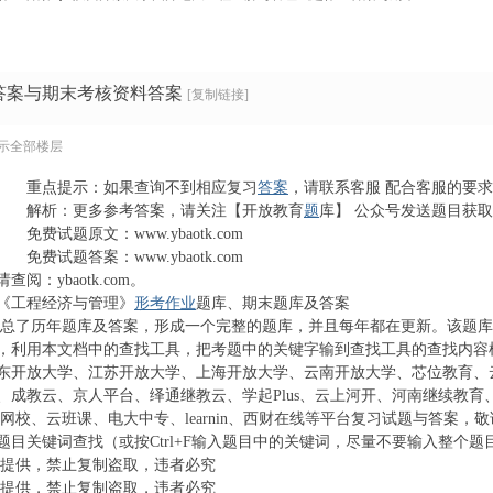
›
答案与期末考核资料答案
[复制链接]
示全部楼层
重点提示：如果查询不到相应复习
答案
，请联系客服 配合客服的要
解析：更多参考答案，请关注【开放教育
题
库】 公众号发送题目获取
免费试题原文：www.ybaotk.com
免费试题答案：www.ybaotk.com
查阅：ybaotk.com。
《工程经济与管理》
形考
作业
题库、期末题库及答案
汇总了历年题库及答案，形成一个完整的题库，并且每年都在更新。该题
，利用本文档中的查找工具，把考题中的关键字输到查找工具的查找内容
东开放大学、江苏开放大学、上海开放大学、云南开放大学、芯位教育、
、成教云、京人平台、绎通继教云、学起Plus、云上河开、河南继续教
68网校、云班课、电大中专、learnin、西财在线等平台复习试题与答案，
题目关键词查找（或按Ctrl+F输入题目中的关键词，尽量不要输入整个
号提供，禁止复制盗取，违者必究
号提供，禁止复制盗取，违者必究