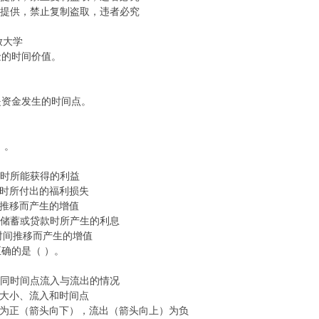
号提供，禁止复制盗取，违者必究
放大学
资金的时间价值。
用点是资金发生的时间点。
）。
资时所能获得的利益
费时所付出的福利损失
间推移而产生的增值
在储蓄或贷款时所产生的利息
时间推移而产生的增值
述正确的是（ ）。
不同时间点流入与流出的情况
：大小、流入和时间点
入为正（箭头向下），流出（箭头向上）为负