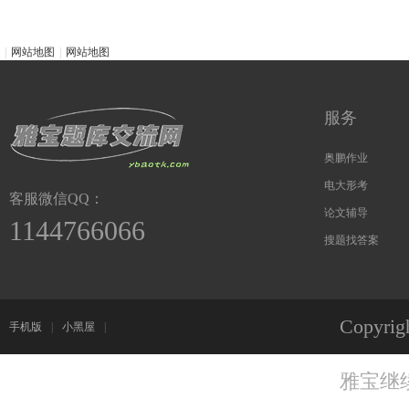
|
网站地图
|
网站地图
服务
奥鹏作业
电大形考
客服微信QQ：
论文辅导
1144766066
搜题找答案
Copyri
手机版
|
小黑屋
|
雅宝继