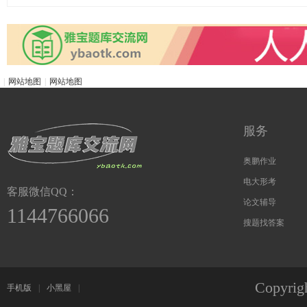
|
网站地图
|
网站地图
交
服务
奥鹏作业
电大形考
客服微信QQ：
论文辅导
1144766066
搜题找答案
流
Copyri
手机版
|
小黑屋
|